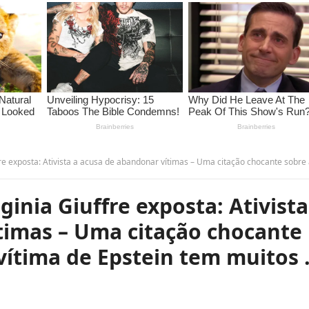
a a acusa de abandonar vítimas – Uma citação chocante sobre a morte de uma vítima de Epstein tem muitos … leia mais – GI
inia Giuffre exposta: Ativista
timas – Uma citação chocante
vítima de Epstein tem muitos