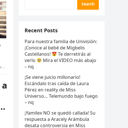
Search
Recent Posts
Para nuestra familia de Univisión:
¡Conoce al bebé de Migbelis
Castellanos!
Te derretirás al
verlo
Mira el VIDEO más abajo
– nq
ANG
¡Se viene juicio millonario!
 a
Escándalo tras caída de Laura
Pérez en reality de Miss
Universo… Telemundo bajo fuego
– nq
 …
¡Yamilex NO se quedó callada! Su
respuesta a Aracely Arámbula
desata controversia en Miss