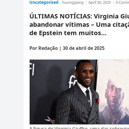
Uncategorized
huonggiang
·
April 30, 2025
·
0 Com
ÚLTIMAS NOTÍCIAS: Virginia Giu
abandonar vítimas – Uma citaç
de Epstein tem muitos…
Por Redação | 30 de abril de 2025
A figura de Virginia Giuffre, uma das sobrevi