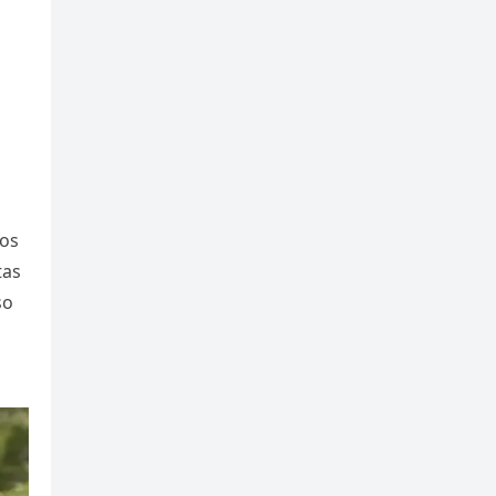
tos
tas
so