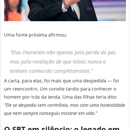
Uma fonte próxima afirmou:
“Elas choraram não apenas pela perda do pai,
mas pela revelação de que talvez nunca o
tenham conhecido completamente.”
A carta, para elas, foi mais que uma despedida — foi
um reencontro. Um convite tardio para conhecer o
homem por trás da lenda. Uma das filhas teria dito:
“Ele se despediu sem cerimônia, mas com uma honestidade
que nem sempre conseguiu mostrar em vida.”
O SBT em silêncio: o legado em