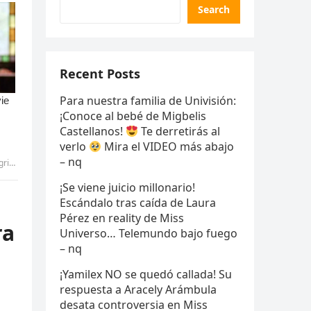
Search
Recent Posts
Para nuestra familia de Univisión:
¡Conoce al bebé de Migbelis
Castellanos!
Te derretirás al
verlo
Mira el VIDEO más abajo
– nq
ANG
¡Se viene juicio millonario!
Escándalo tras caída de Laura
Pérez en reality de Miss
ra
Universo… Telemundo bajo fuego
– nq
¡Yamilex NO se quedó callada! Su
respuesta a Aracely Arámbula
desata controversia en Miss