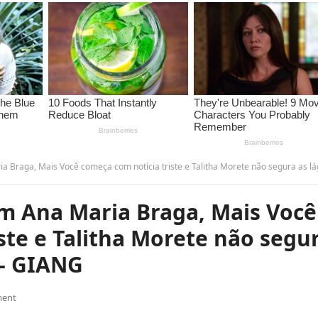
Mais Você começa com notícia triste e Talitha Morete não segura as lágrimas: “É difícil….- GI
m Ana Maria Braga, Mais Você
ste e Talitha Morete não segu
….- GIANG
ent