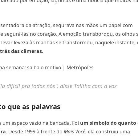
marcado por emoção, lágrimas e uma notícia que muitos n
esentadora da atração, segurava nas mãos um papel com
de segurá-las no coração. A emoção transbordou, os olhos 
levar leveza às manhãs se transformou, naquele instante,
 trás das câmeras
.
 difícil pra todos nós”, disse Talitha com a voz
to que as palavras
s um espaço vazio na bancada. Foi
um símbolo do quanto 
ira
. Desde 1999 à frente do
Mais Você
, ela construiu uma