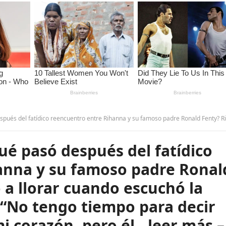
 su famoso padre Ronald Fenty? Rihanna rompió a llorar cuando escuchó la mala noticia y declaró: “No tengo tiempo para decir todo lo que siento en mi corazón, pero él…leer más –
é pasó después del fatídico
anna y su famoso padre Ronal
a llorar cuando escuchó la
: “No tengo tiempo para decir
mi corazón, pero él…leer más –