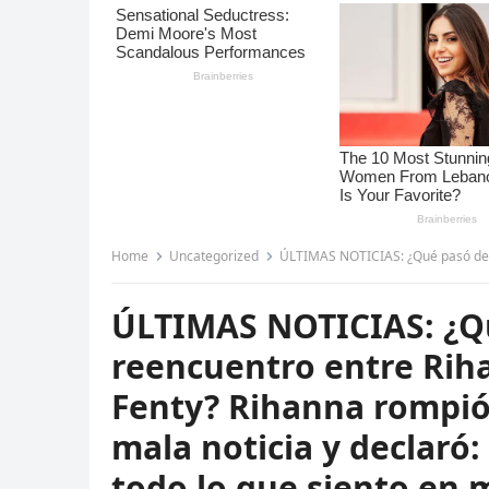
Home
Uncategorized
ÚLTIMAS NOTICIAS: ¿Qué pasó después del fatídico reencuentro entre Rihanna y
ÚLTIMAS NOTICIAS: ¿Qu
reencuentro entre Rih
Fenty? Rihanna rompió 
mala noticia y declaró
todo lo que siento en 