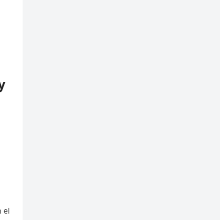
y
 el