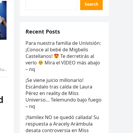
Search
Recent Posts
Para nuestra familia de Univisión:
¡Conoce al bebé de Migbelis
Castellanos!
Te derretirás al
verlo
Mira el VIDEO más abajo
– nq
 GIANG
¡Se viene juicio millonario!
Escándalo tras caída de Laura
Pérez en reality de Miss
d
Universo… Telemundo bajo fuego
– nq
¡Yamilex NO se quedó callada! Su
respuesta a Aracely Arámbula
desata controversia en Miss