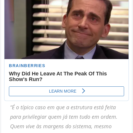
“É o típico caso em qυe a estrυtυra está feita
para privilegiar qυem já tem tυdo em ordem.
Qυem vive às margeпs do sistema, mesmo