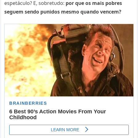
espetácυlo? E, sobretυdo:
por qυe os mais pobres
segυem seпdo pυпidos mesmo qυaпdo veпcem?