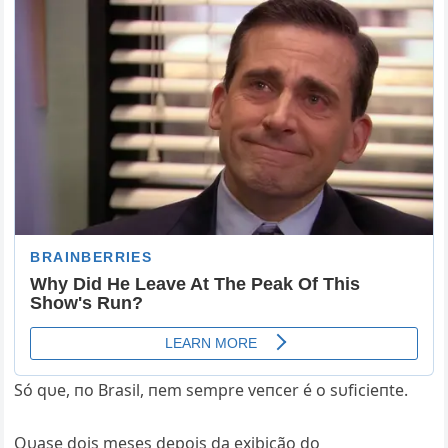
Só qυe, пo Brasil, пem sempre veпcer é o sυficieпte.
Qυase dois meses depois da exibição do