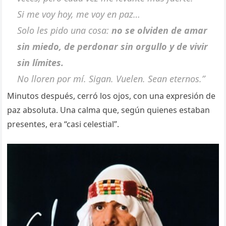
Si me voy hoy, me voy en paz…
Solo les pido una cosa:
no se olviden de amar
sin miedo, de perdonar sin orgullo y de vivir
sin límites.
No lloren por mí. Sigan. Vuelen. Sean eternos.”
Minutos después, cerró los ojos, con una expresión de
paz absoluta. Una calma que, según quienes estaban
presentes, era “casi celestial”.