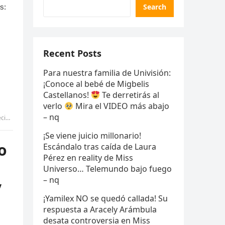
Search
Recent Posts
Para nuestra familia de Univisión:
¡Conoce al bebé de Migbelis
Castellanos!
Te derretirás al
verlo
Mira el VIDEO más abajo
– nq
IANG
¡Se viene juicio millonario!
o
Escándalo tras caída de Laura
Pérez en reality de Miss
Universo… Telemundo bajo fuego
– nq
y
¡Yamilex NO se quedó callada! Su
respuesta a Aracely Arámbula
desata controversia en Miss