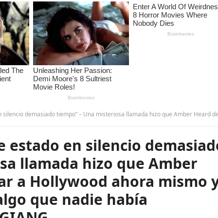
 misteriosa llamada hizo que Amber Heard decidiera regresar a Hollywood ahora mismo y está a punto de hacer algo que nadie había imaginado… ver más – G
 estado en silencio demasiad
osa llamada hizo que Amber
sar a Hollywood ahora mismo 
algo que nadie había
 GIANG