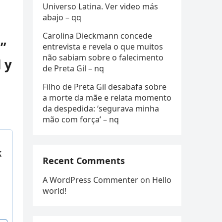
Universo Latina. Ver video más
abajo – qq
Carolina Dieckmann concede
”
entrevista e revela o que muitos
não sabiam sobre o falecimento
 y
de Preta Gil – nq
Filho de Preta Gil desabafa sobre
a morte da mãe e relata momento
da despedida: ‘segurava minha
mão com força’ – nq
Recent Comments
A WordPress Commenter
on
Hello
world!