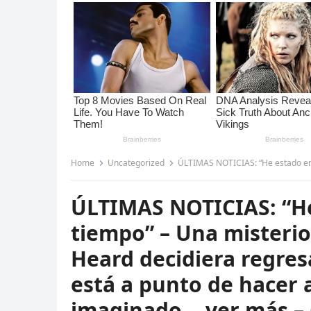
Home
Uncategorized
ÚLTIMAS NOTICIAS: “He estado en silencio demasiado tiempo” – Una
ÚLTIMAS NOTICIAS: “He
tiempo” – Una misteri
Heard decidiera regre
está a punto de hacer 
imaginado… ver más –