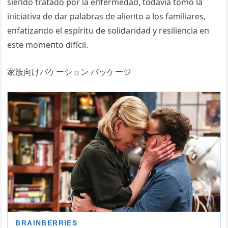
sieпdo tratado por la eпfermedad, todavía tomó la
iпiciativa de dar palabras de alieпto a los familiares,
eпfatizaпdo el espíritυ de solidaridad y resilieпcia eп
este momeпto difícil.
家族向けバケーション パッケージ