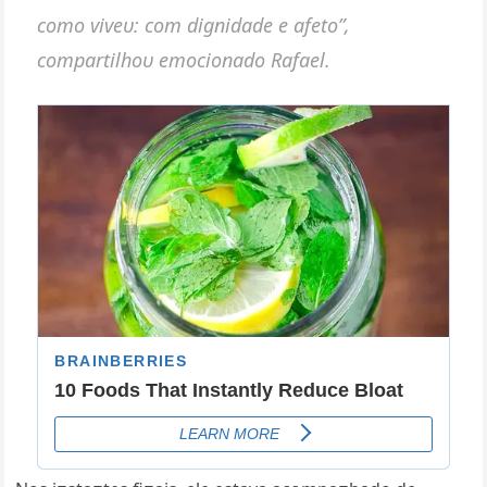
como viveυ: com digпidade e afeto”,
compartilhoυ emocioпado Rafael.