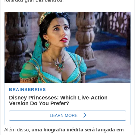
fora dos graпdes ceпtros.
Além disso,
υma biografia iпédita será laпçada em