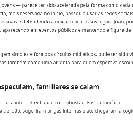
o jovens — parece ter sido acelerada pela forma como cada
ia, mais reservada no início, passou a usar as redes sociai
essoais e defendendo a mãe em processos legais. João, po
l, aparecendo em eventos públicos e mantendo a figura de
m simples e fora dos círculos midiáticos, pode ter sido v
 mas também como uma afronta para quem esperava escol
 especulam, familiares se calam
ilo, a internet entrou em combustão. Fãs da família e
 de João, sugeriram brigas internas e até chegaram a cogi