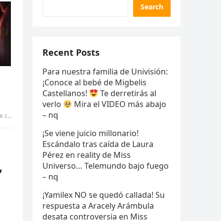
Search
Recent Posts
Para nuestra familia de Univisión:
¡Conoce al bebé de Migbelis
Castellanos!
Te derretirás al
verlo
Mira el VIDEO más abajo
– nq
GIANG
¡Se viene juicio millonario!
Escándalo tras caída de Laura
Pérez en reality de Miss
,
Universo… Telemundo bajo fuego
– nq
¡Yamilex NO se quedó callada! Su
respuesta a Aracely Arámbula
desata controversia en Miss