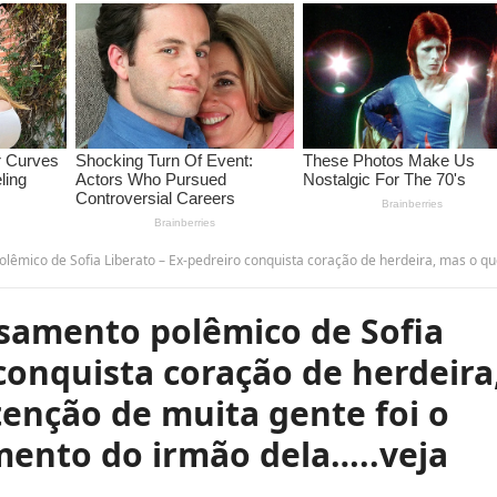
pedreiro conquista coração de herdeira, mas o que chamou a atenção de muita gente foi o misterioso desaparecimento do irmão dela…..veja mais – 
samento polêmico de Sofia
 conquista coração de herdeira
enção de muita gente foi o
mento do irmão dela…..veja