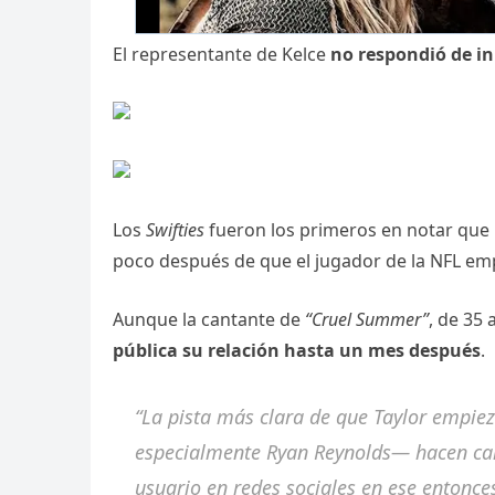
El representante de Kelce
no respondió de i
Los
Swifties
fueron los primeros en notar que
poco después de que el jugador de la NFL empe
Aunque la cantante de
“Cruel Summer”
, de 35
pública su relación hasta un mes después
.
“La pista más clara de que Taylor empie
especialmente Ryan Reynolds— hacen cam
usuario en redes sociales en ese entonce