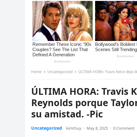
Home
Uncategorized
ÚLTIMA HORA: Travis Kelce dejó de 
ÚLTIMA HORA: Travis Ke
Reynolds porque Taylor
su amistad. -Pic
Uncategorized
kimthuy
·
May 8, 2025
·
0 Comment