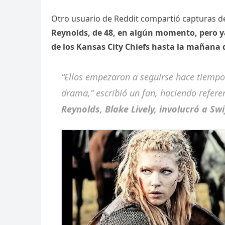
Otro usuario de Reddit compartió capturas 
Reynolds, de 48, en algún momento, pero y
de los Kansas City Chiefs hasta la mañana 
“Ellos empezaron a seguirse hace tiempo y
drama,” escribió un fan, haciendo refere
Reynolds, Blake Lively, involucró a Swi