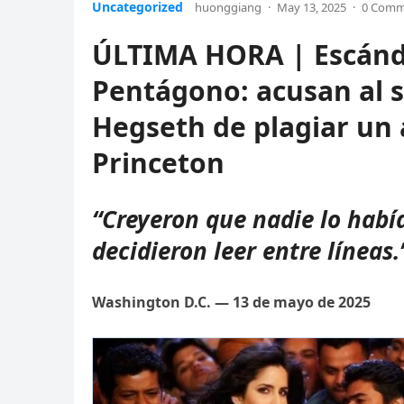
Uncategorized
huonggiang
·
May 13, 2025
·
0 Comm
ÚLTIMA HORA | Escánda
Pentágono: acusan al s
Hegseth de plagiar un a
Princeton
“Creyeron que nadie lo hab
decidieron leer entre líneas.
Washington D.C. — 13 de mayo de 2025