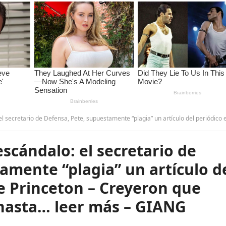
ete, supuestamente “plagia” un artículo del periódico estudiantil de Princeton – Creyeron que nadie lo había notado hasta… leer más – G
cándalo: el secretario de
amente “plagia” un artículo d
de Princeton – Creyeron que
 hasta… leer más – GIANG