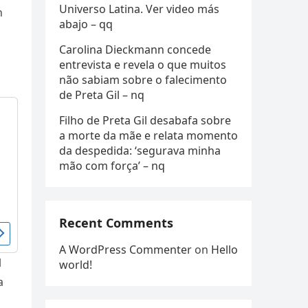
Universo Latina. Ver video más
n
abajo – qq
Carolina Dieckmann concede
entrevista e revela o que muitos
não sabiam sobre o falecimento
de Preta Gil – nq
Filho de Preta Gil desabafa sobre
a morte da mãe e relata momento
da despedida: ‘segurava minha
mão com força’ – nq
Recent Comments
A WordPress Commenter
on
Hello
l
world!
a