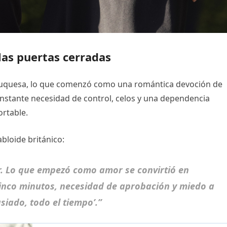
las puertas cerradas
duquesa, lo que comenzó como una romántica devoción de
stante necesidad de control, celos y una dependencia
ortable.
loide británico:
r. Lo que empezó como amor se convirtió en
cinco minutos, necesidad de aprobación y miedo a
siado, todo el tiempo’.”