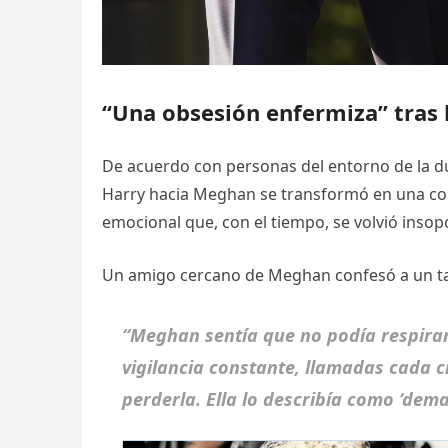
“Una obsesión enfermiza” tras 
De acuerdo con personas del entorno de la 
Harry hacia Meghan se transformó en una con
emocional que, con el tiempo, se volvió insop
Un amigo cercano de Meghan confesó a un tab
“Meghan sentía que no podía respira
vigilancia constante, llamadas cada 
perderla. Ella lo describía como ‘dema