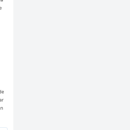
e
de
ar
on