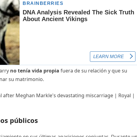
Harry
no tenía vida propia
fuera de su relación y que su
inar su matrimonio.
tos públicos
nciamiento en sus últimas apariciones conjuntas. Durante u