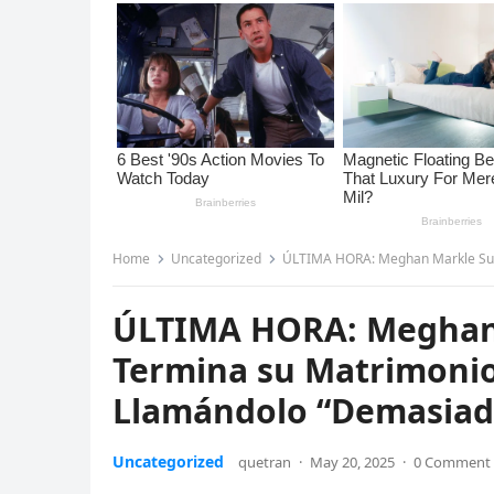
Home
Uncategorized
ÚLTIMA HORA: Meghan Markle Supuestam
ÚLTIMA HORA: Meghan
Termina su Matrimonio 
Llamándolo “Demasiado
Uncategorized
quetran
·
May 20, 2025
·
0 Comment