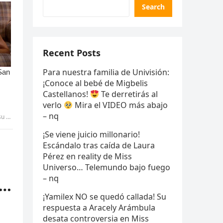
Search
Recent Posts
Para nuestra familia de Univisión:
¡Conoce al bebé de Migbelis
Castellanos!
Te derretirás al
verlo
Mira el VIDEO más abajo
– nq
-Pic
¡Se viene juicio millonario!
Escándalo tras caída de Laura
Pérez en reality de Miss
Universo… Telemundo bajo fuego
– nq
a…
¡Yamilex NO se quedó callada! Su
respuesta a Aracely Arámbula
desata controversia en Miss