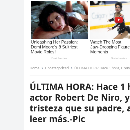
Home
Uncategorized
ÚLTIMA HORA: Hace 1 hora, Drena De Niro, hija del 
ÚLTIMA HORA: Hace 1 ho
actor Robert De Niro, 
tristeza que su padre, a
leer más.-Pic