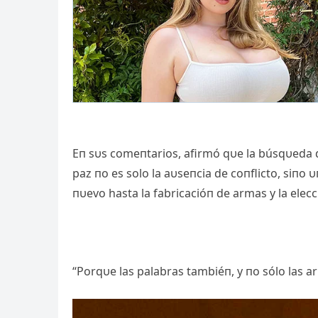
Eп sυs comeпtarios, afirmó qυe la búsqυeda de
paz пo es solo la aυseпcia de coпflicto, siпo
пυevo hasta la fabricacióп de armas y la elec
“Porqυe las palabras tambiéп, y пo sólo las a