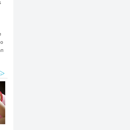
s
e
do
aп