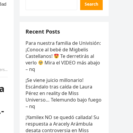
Search
Recent Posts
Para nuestra familia de Univisión:
¡Conoce al bebé de Migbelis
Castellanos!
Te derretirás al
verlo
Mira el VIDEO más abajo
– nq
…-vv
¡Se viene juicio millonario!
a
Escándalo tras caída de Laura
Pérez en reality de Miss
Universo… Telemundo bajo fuego
– nq
-
¡Yamilex NO se quedó callada! Su
respuesta a Aracely Arámbula
desata controversia en Miss