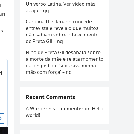
Universo Latina. Ver video más
l
abajo – qq
tan
Carolina Dieckmann concede
entrevista e revela o que muitos
os
não sabiam sobre o falecimento
de Preta Gil – nq
Filho de Preta Gil desabafa sobre
a morte da mãe e relata momento
da despedida: ‘segurava minha
mão com força’ – nq
Recent Comments
A WordPress Commenter
on
Hello
world!