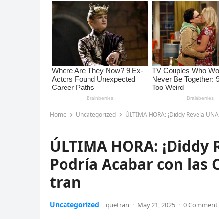
Home
Uncategorized
ÚLTIMA HORA: ¡Diddy Revela UNA C
ÚLTIMA HORA: ¡Diddy 
Podría Acabar con las C
tran
Uncategorized
quetran
·
May 21, 2025
·
0 Comment