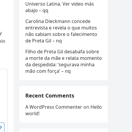
Universo Latina. Ver video más
abajo – qq
Carolina Dieckmann concede
entrevista e revela o que muitos
y
não sabiam sobre o falecimento
de Preta Gil – nq
nio
Filho de Preta Gil desabafa sobre
a morte da mãe e relata momento
da despedida: ‘segurava minha
mão com força’ – nq
Recent Comments
A WordPress Commenter
on
Hello
world!