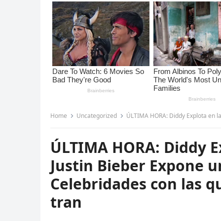
Home
Uncategorized
ÚLTIMA HORA: Diddy Explota en la Corte Mien
ÚLTIMA HORA: Diddy Ex
Justin Bieber Expone u
Celebridades con las q
tran