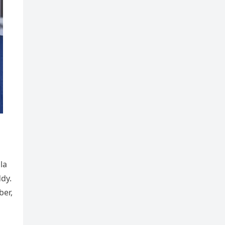
la
dy.
ber,