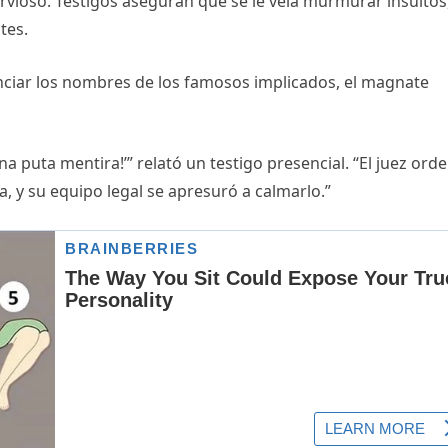
ioso. Testigos aseguran que se le veía murmurar insultos
tes.
ciar los nombres de los famosos implicados, el magnate
na puta mentira!’” relató un testigo presencial. “El juez ord
, y su equipo legal se apresuró a calmarlo.”