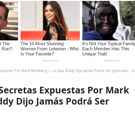
puestas Por Mark Wahlberg — Lo Que Diddy Dijo Jamás Podrá Ser Ignorado! – t
Secretas Expuestas Por Mark
dy Dijo Jamás Podrá Ser