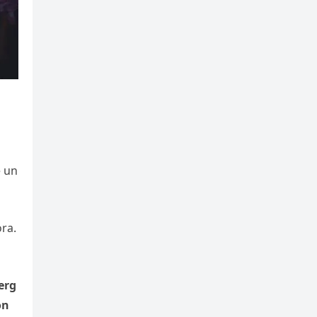
e un
ra.
erg
on