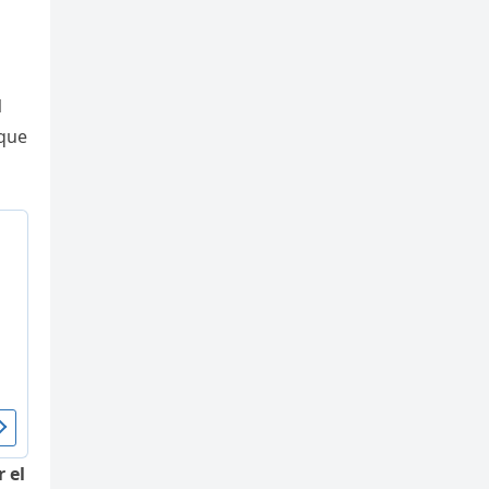
l
 que
 el