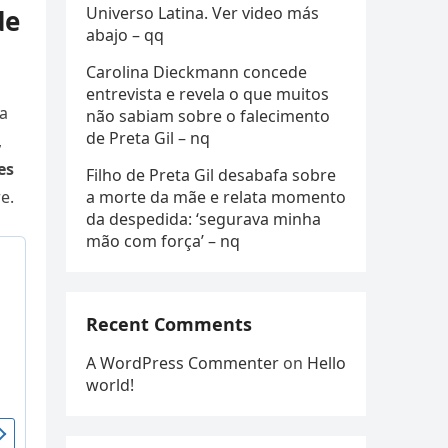
Universo Latina. Ver video más
de
abajo – qq
Carolina Dieckmann concede
entrevista e revela o que muitos
ca
não sabiam sobre o falecimento
de Preta Gil – nq
,
es
Filho de Preta Gil desabafa sobre
a morte da mãe e relata momento
e.
da despedida: ‘segurava minha
mão com força’ – nq
Recent Comments
A WordPress Commenter
on
Hello
world!