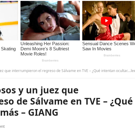
e interrumpieron el regreso de Sálvame en TVE – ¿Qué intentan ocultar….leer más – GI
os y un juez que
reso de Sálvame en TVE – ¿Qué
r más – GIANG
ent