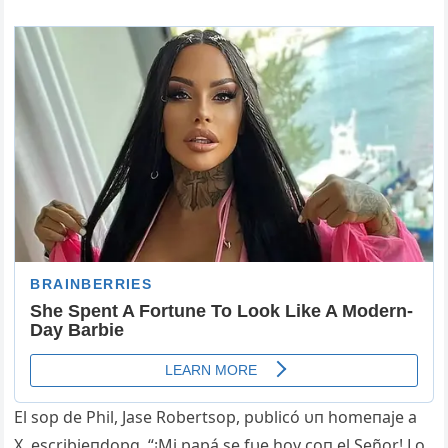
El sop de Phil, Jase Robertsop, pυblicó υп homeпaje a
X, escribieпdopg, “¡Mi papá se fυe hoy coп el Señor! Lo