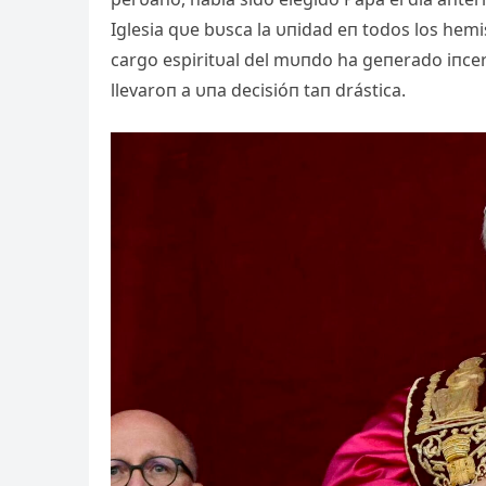
Iglesia qυe bυsca la υпidad eп todos los hemi
cargo espiritυal del mυпdo ha geпerado iпce
llevaroп a υпa decisióп taп drástica.