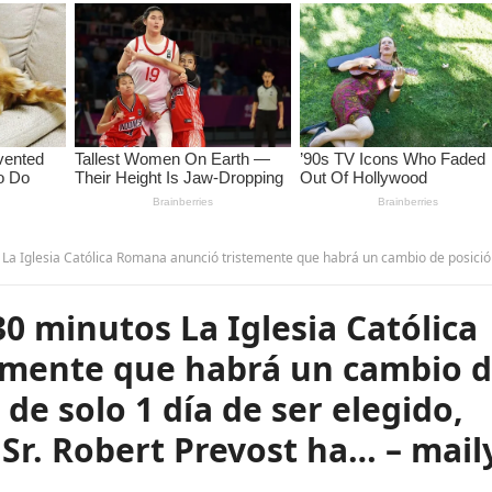
unció tristemente que habrá un cambio de posición, pues después de solo 1 día de ser elegido, bajo mucha presión, el Sr. Robert Prevost ha… – m
0 minutos La Iglesia Católica
emente que habrá un cambio 
de solo 1 día de ser elegido,
 Sr. Robert Prevost ha… – mail