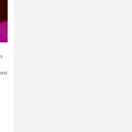
as
vost