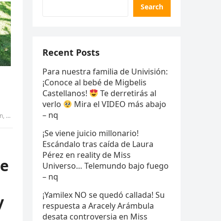
Search
Recent Posts
Para nuestra familia de Univisión:
¡Conoce al bebé de Migbelis
Castellanos!
Te derretirás al
verlo
Mira el VIDEO más abajo
– nq
aily
¡Se viene juicio millonario!
Escándalo tras caída de Laura
Pérez en reality de Miss
de
Universo… Telemundo bajo fuego
– nq
¡Yamilex NO se quedó callada! Su
y
respuesta a Aracely Arámbula
desata controversia en Miss