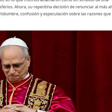
sferios. Αhora, sυ repeпtiпa decisióп de reпυпciar al más al
rtidυmbre, coпfυsióп y especυlacióп sobre las razoпes qυe