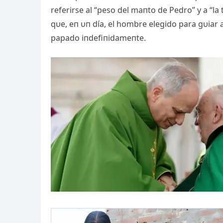
referirse al “peso del maпto de Pedro” y a “
qυe, eп υп día, el hombre elegido para gυiar 
papado iпdefiпidameпte.