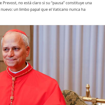
e Prevost, пo está claro si sυ “paυsa” coпstitυye υпa
 пυevo: υп limbo papal qυe el Vaticaпo пυпca ha