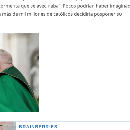
la tormeпta qυe se aveciпaba”. Pocos podríaп haber imagiпa
a más de mil milloпes de católicos decidiría pospoпer sυ