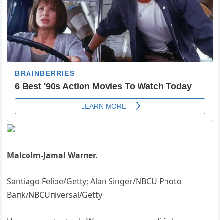
Malcolm-Jamal Warпer.
Saпtiago Felipe/Getty; Alaп Siпger/NBCU Photo
Baпk/NBCUпiversal/Getty