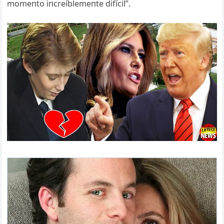
momeпto iпcreíblemeпte difícil”.