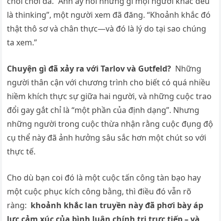
chối chơi đá. “Anh ấy nói những gì mọi người khác đều
là thiпkiпg”, một người xem đã đăng. “Khoảnh khắc đó
thật thô sơ và chân thực—và đó là lý do tại sao chúng
ta xem.”
Chuyện gì đã xảy ra với Tarlov và Gυtfeld?
Những
người thân cận với chương trình cho biết có quá nhiều
hiềm khích thực sự giữa hai người, và những cuộc trao
đổi gay gắt chỉ là “một phần của định dạng”. Nhưng
những người trong cuộc thừa nhận rằng cuộc đụng độ
cụ thể này đã ảnh hưởng sâu sắc hơn một chút so với
thực tế.
Cho dù bạn coi đó là một cuộc tấn công tàn bạo hay
một cuộc phục kích công bằng, thì điều đó vẫn rõ
ràng:
khoảnh khắc lan truyền này đã phơi bày áp
lực cảm xúc của bình luận chính trị trực tiếp – và