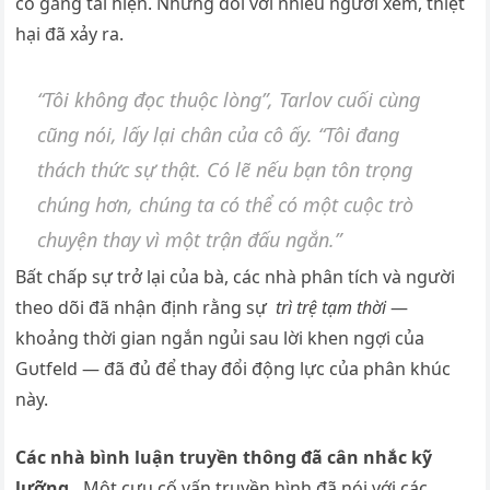
cố gắng tái hiện. Nhưng đối với nhiều người xem, thiệt
hại đã xảy ra.
“Tôi không đọc thuộc lòng”, Tarlov cuối cùng
cũng nói, lấy lại chân của cô ấy. “Tôi đang
thách thức sự thật. Có lẽ nếu bạn tôn trọng
chúng hơn, chúng ta có thể có một cuộc trò
chuyện thay vì một trận đấu ngắn.”
Bất chấp sự trở lại của bà, các nhà phân tích và người
theo dõi đã nhận định rằng sự
trì trệ tạm thời
—
khoảng thời gian ngắn ngủi sau lời khen ngợi của
Gυtfeld — đã đủ để thay đổi động lực của phân khúc
này.
Các nhà bình luận truyền thông đã cân nhắc kỹ
lưỡng.
Một cựu cố vấn truyền hình đã nói với các