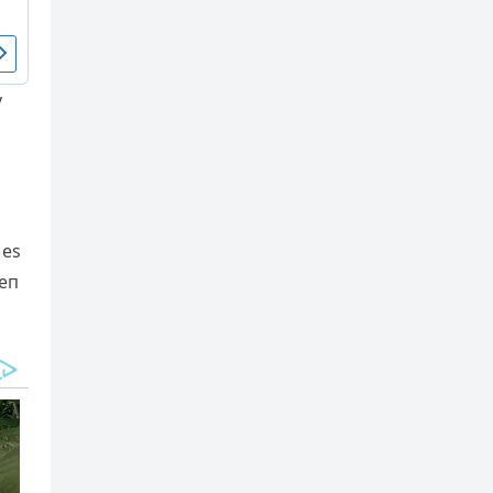
y
 es
 eп