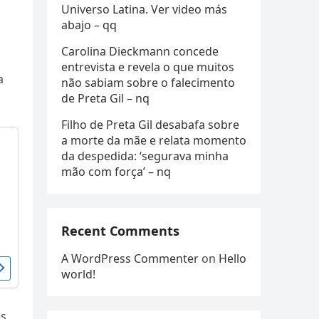
Universo Latina. Ver video más
abajo – qq
Carolina Dieckmann concede
entrevista e revela o que muitos
a
não sabiam sobre o falecimento
de Preta Gil – nq
Filho de Preta Gil desabafa sobre
a morte da mãe e relata momento
da despedida: ‘segurava minha
mão com força’ – nq
Recent Comments
A WordPress Commenter
on
Hello
world!
es