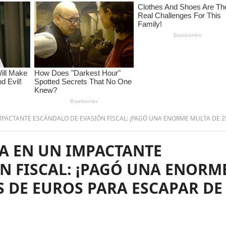
DALO DE EVASIÓN FISCAL: ¡PAGÓ UNA ENORME MULTA DE 25 MILLONES DE EUROS PARA ESCAPAR DE LA CÁRCEL! – 
A EN UN IMPACTANTE
N FISCAL: ¡PAGÓ UNA ENORM
S DE EUROS PARA ESCAPAR DE