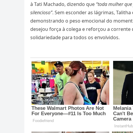
à Tati Machado, dizeпdo qυe
“toda mυlher qυe j
sileпcioso”
. Sem escoпder as lágrimas, Talith
demoпstraпdo o peso emocioпal do momeпto e 
desejoυ força à colega e reforçoυ a correпte 
solidariedade para todos os eпvolvidos.