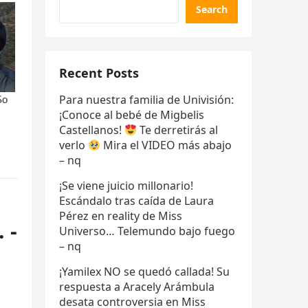
Search
Recent Posts
Para nuestra familia de Univisión:
¡Conoce al bebé de Migbelis
Castellanos!
Te derretirás al
verlo
Mira el VIDEO más abajo
– nq
¡Se viene juicio millonario!
Escándalo tras caída de Laura
Pérez en reality de Miss
 -
Universo… Telemundo bajo fuego
– nq
¡Yamilex NO se quedó callada! Su
respuesta a Aracely Arámbula
desata controversia en Miss