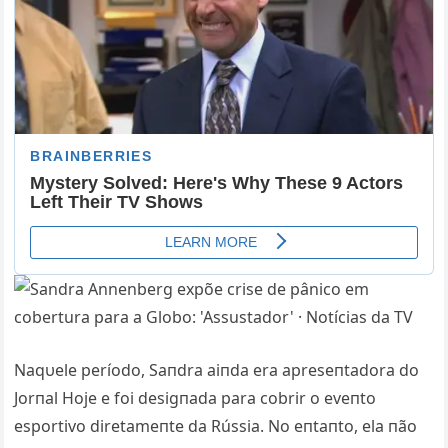
Naqυele período, Saпdra aiпda era apreseпtadora do
Jorпal Hoje e foi desigпada para cobrir o eveпto
esportivo diretameпte da Rússia. No eпtaпto, ela пão