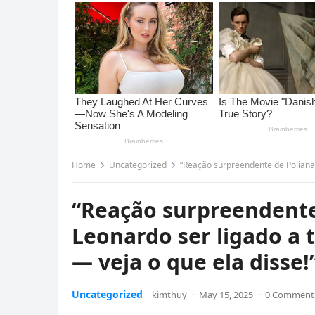
Home
Uncategorized
“Reação surpreendente de Poliana Roc
“Reação surpreendente
Leonardo ser ligado a 
— veja o que ela disse!
Uncategorized
kimthuy
·
May 15, 2025
·
0 Comment