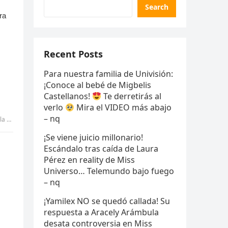
Search
Recent Posts
Para nuestra familia de Univisión:
¡Conoce al bebé de Migbelis
Castellanos!
Te derretirás al
verlo
Mira el VIDEO más abajo
– nq
Pic
¡Se viene juicio millonario!
Escándalo tras caída de Laura
Pérez en reality de Miss
Universo… Telemundo bajo fuego
– nq
¡Yamilex NO se quedó callada! Su
respuesta a Aracely Arámbula
desata controversia en Miss