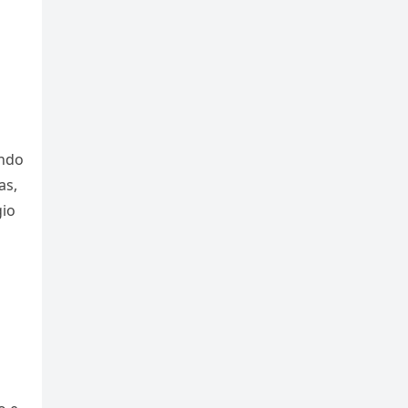
ando
as,
gio