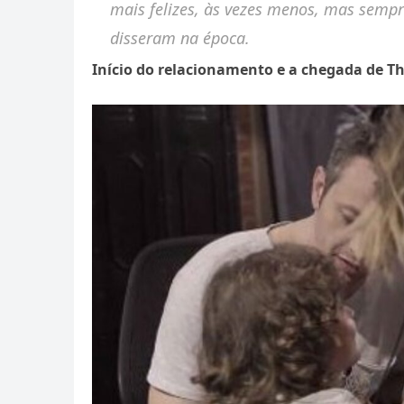
mais felizes, às vezes menos, mas sempre
disseram na época.
Início do relacionamento e a chegada de T