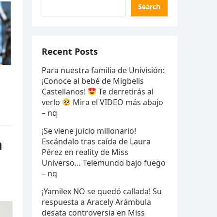
Search
Recent Posts
Para nuestra familia de Univisión:
¡Conoce al bebé de Migbelis
Castellanos!
Te derretirás al
verlo
Mira el VIDEO más abajo
– nq
¡Se viene juicio millonario!
a
Escándalo tras caída de Laura
Pérez en reality de Miss
Universo… Telemundo bajo fuego
– nq
¡Yamilex NO se quedó callada! Su
respuesta a Aracely Arámbula
desata controversia en Miss