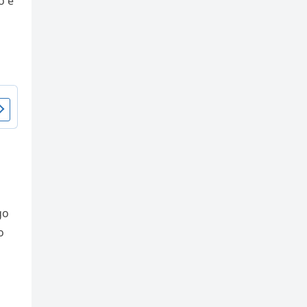
o e
o
go
o