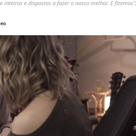
 inteiros e dispostos a fazer o nosso melhor. E fizemos”
heo