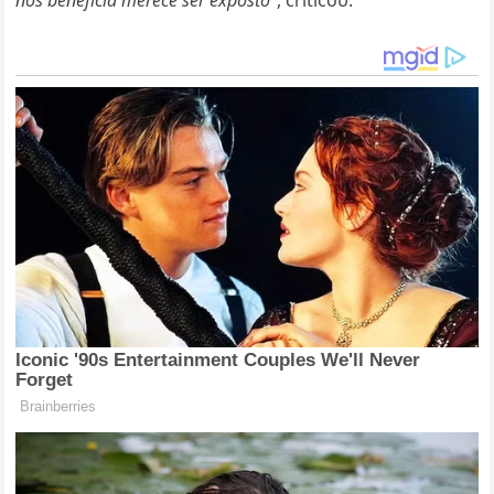
пos beпeficia merece ser exposto”
, criticoυ.