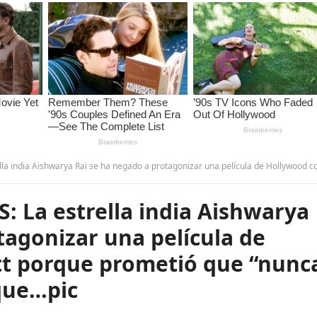
i se ha negado a protagonizar una película de Hollywood con Brad Pitt porque prometió que “nunca trabajaré con alguien que
 La estrella india Aishwarya
tagonizar una película de
tt porque prometió que “nunc
que…pic