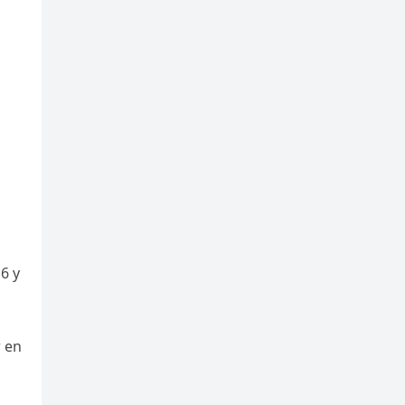
6 y
r en