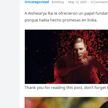
Uncategorized
kimthuy
·
May 12, 2025
·
0 Comment
A Aishwarya Rai le ofrecieron un papel funda
porque había hecho promesas en India.
Thank you for reading this post, don’t forget 