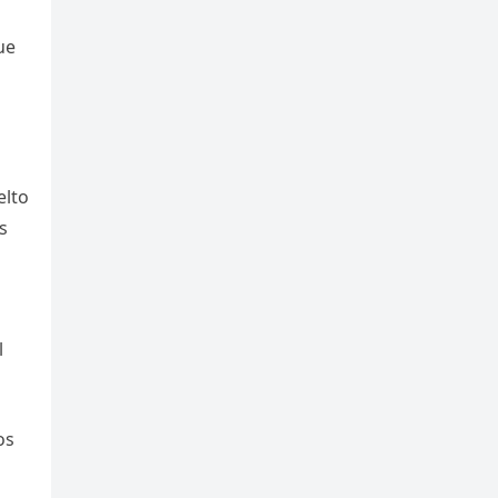
ue
elto
s
l
os