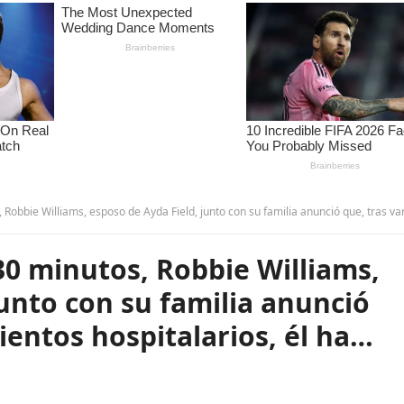
, esposo de Ayda Field, junto con su familia anunció que, tras varios tratamientos hospitalarios, él ha… leer más.
0 minutos, Robbie Williams,
junto con su familia anunció
ientos hospitalarios, él ha…