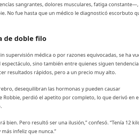
ncías sangrantes, dolores musculares, fatiga constante—,
bbie. No fue hasta que un médico le diagnosticó escorbuto q
 de doble filo
sin supervisión médica o por razones equivocadas, se ha vu
 espectáculo, sino también entre quienes siguen tendencia
cer resultados rápidos, pero a un precio muy alto.
cerebro, desequilibran las hormonas y pueden causar
de Robbie, perdió el apetito por completo, lo que derivó en e
.
á bien. Pero resultó ser una ilusión,” confesó. “Tenía 12 kil
 más infeliz que nunca.”