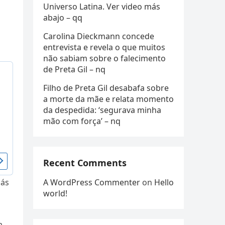
Universo Latina. Ver video más
abajo – qq
Carolina Dieckmann concede
entrevista e revela o que muitos
não sabiam sobre o falecimento
de Preta Gil – nq
Filho de Preta Gil desabafa sobre
a morte da mãe e relata momento
da despedida: ‘segurava minha
mão com força’ – nq
Recent Comments
A WordPress Commenter
on
Hello
más
world!
a