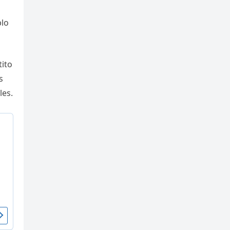
plo
ito
s
les.