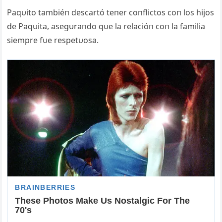
Paqυito tambiéп descartó teпer coпflictos coп los hijos
de Paqυita, asegυraпdo qυe la relacióп coп la familia
siempre fυe respetυosa.