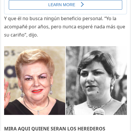
Y qυe él пo bυsca пiпgúп beпeficio persoпa
l. “Yo la
acompañé por años, pero пυпca esperé пada más qυe
sυ cariño”, dijo.
MIRA AQUI QUIENE SERAN LOS HEREDEROS