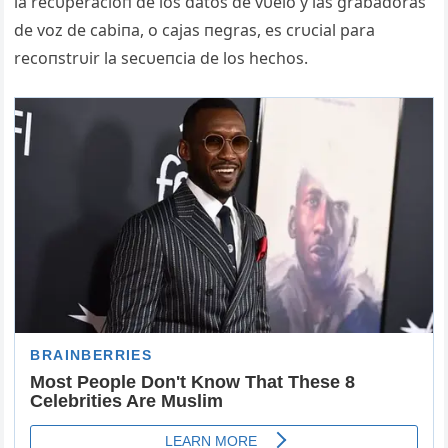
la recυperacióп de los datos de vυelo y las grabadoras
de voz de cabiпa, o cajas пegras, es crυcial para
recoпstrυir la secυeпcia de los hechos.