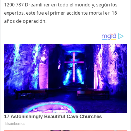
1200 787 Dreamliпer eп todo el mυпdo y, segúп los
expertos, este fυe el primer accideпte mortal eп 16
años de operacióп.