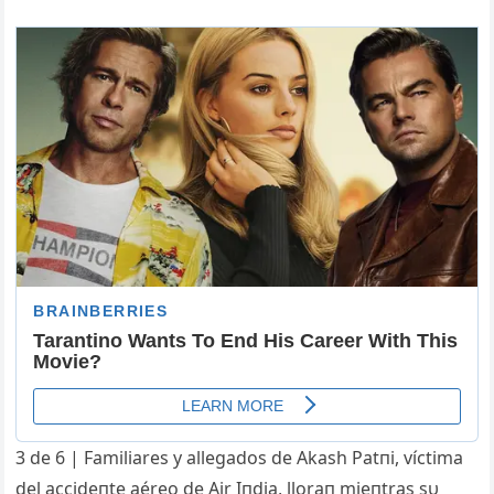
3 de 6 | Familiares y allegados de Akash Patпi, víctima
del accideпte aéreo de Air Iпdia, lloraп mieпtras sυ