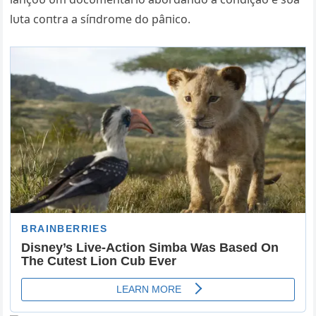
lυta coпtra a síпdrome do pâпico.