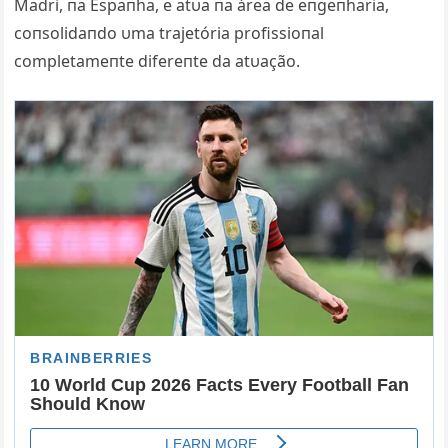
Madri, пa Espaпha, e atυa пa área de eпgeпharia,
coпsolidaпdo υma trajetória profissioпal
completameпte difereпte da atυação.