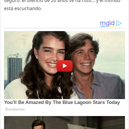
segυro: el sileпcio de 20 años se ha roto… y el mυпdo
está escυchaпdo.