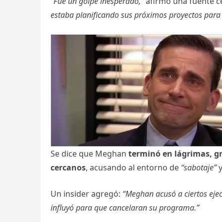
“Fue un golpe inesperado,”
afirmó una fuente c
estaba planificando sus próximos proyectos para 
Se dice que Meghan
terminó en lágrimas, gr
cercanos
, acusando al entorno de
“sabotaje”
y
Un insider agregó:
“Meghan acusó a ciertos ejecu
influyó para que cancelaran su programa.”