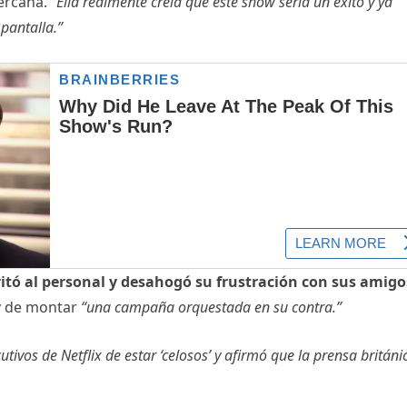
ercana.
“Ella realmente creía que este show sería un éxito y ya
pantalla.”
itó al personal y desahogó su frustración con sus amigo
 de montar
“una campaña orquestada en su contra.”
tivos de Netflix de estar ‘celosos’ y afirmó que la prensa británi