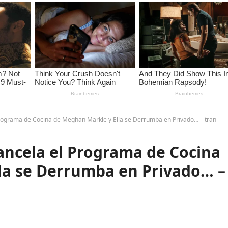
rograma de Cocina de Meghan Markle y Ella se Derrumba en Privado… – tran
ancela el Programa de Cocina
la se Derrumba en Privado… –