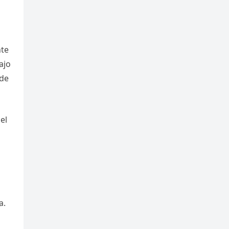
nte
ajo
 de
el
a.