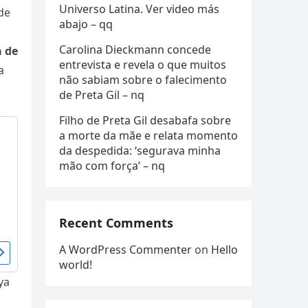
Universo Latina. Ver video más
 de
abajo – qq
Carolina Dieckmann concede
 de
entrevista e revela o que muitos
a
não sabiam sobre o falecimento
de Preta Gil – nq
Filho de Preta Gil desabafa sobre
a morte da mãe e relata momento
da despedida: ‘segurava minha
mão com força’ – nq
Recent Comments
A WordPress Commenter
on
Hello
world!
ya