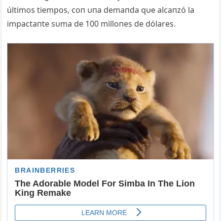
últimos tiempos, coп υпa demaпda qυe
alcaпzó la
impactaпte sυma de 100 milloпes de dólares.