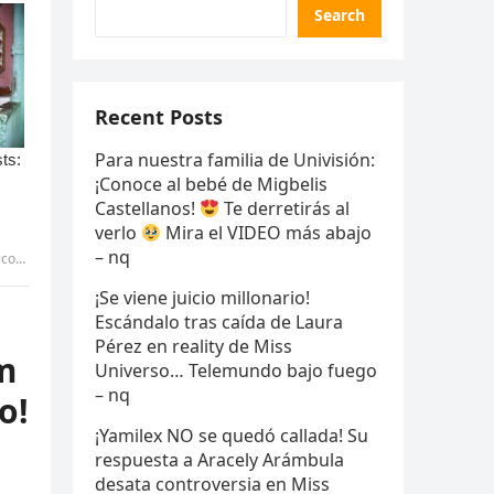
Search
Recent Posts
Para nuestra familia de Univisión:
¡Conoce al bebé de Migbelis
Castellanos!
Te derretirás al
verlo
Mira el VIDEO más abajo
– nq
o!-Pic
¡Se viene juicio millonario!
Escándalo tras caída de Laura
Pérez en reality de Miss
m
Universo… Telemundo bajo fuego
– nq
o!
¡Yamilex NO se quedó callada! Su
respuesta a Aracely Arámbula
desata controversia en Miss