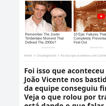
Home
Uncategorized
Foi isso que aconteceu com Carolina Dieckmann e João Vicente nos bastidores
Foi isso que acontece
João Vicente nos bast
da equipe conseguiu fi
Veja o que rolou por tr
está dando o que falar