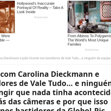
 de Vale Tudo… e ninguém da equipe conseguiu fingir que nada tinha acontecido! Veja o que rolou por trás das câmeras e por que isso está dando o que falar nos bastidores da Glob
u com Carolina Dieckmann e
idores de Vale Tudo… e ningué
ngir que nada tinha acontecid
ás das câmeras e por que isso
 nos bastidores da Globo!-Pic