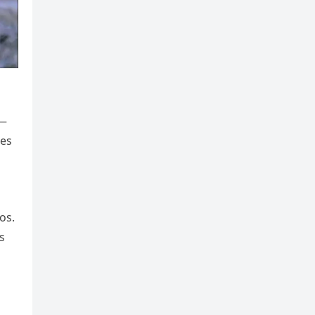
 —
nes
os.
s