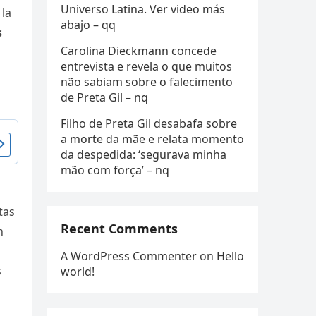
Universo Latina. Ver video más
 la
abajo – qq
s
Carolina Dieckmann concede
entrevista e revela o que muitos
não sabiam sobre o falecimento
de Preta Gil – nq
Filho de Preta Gil desabafa sobre
a morte da mãe e relata momento
da despedida: ‘segurava minha
mão com força’ – nq
tas
Recent Comments
n
A WordPress Commenter
on
Hello
s
world!