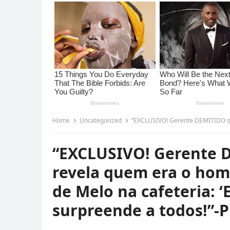
Home
Uncategorized
“EXCLUSIVO! Gerente DEMITIDO quebra o silêncio e re
“EXCLUSIVO! Gerente D
revela quem era o hom
de Melo na cafeteria: 
surpreende a todos!”-P