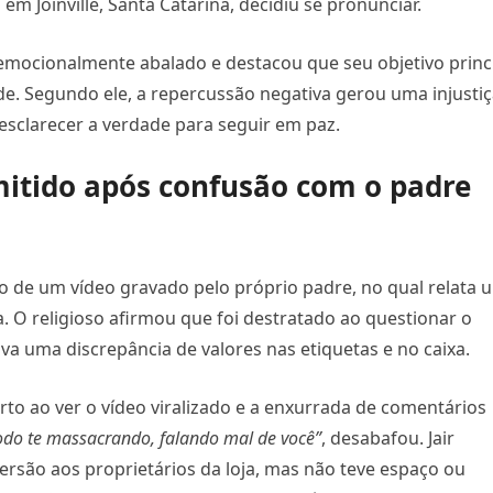
 em Joinville, Santa Catarina, decidiu se pronunciar.
r emocionalmente abalado e destacou que seu objetivo princ
ade. Segundo ele, a repercussão negativa gerou uma injusti
 esclarecer a verdade para seguir em paz.
itido após confusão com o padre
ção de um vídeo gravado pelo próprio padre, no qual relata 
. O religioso afirmou que foi destratado ao questionar o
va uma discrepância de valores nas etiquetas e no caixa.
to ao ver o vídeo viralizado e a enxurrada de comentários
odo te massacrando, falando mal de você”
, desabafou. Jair
rsão aos proprietários da loja, mas não teve espaço ou