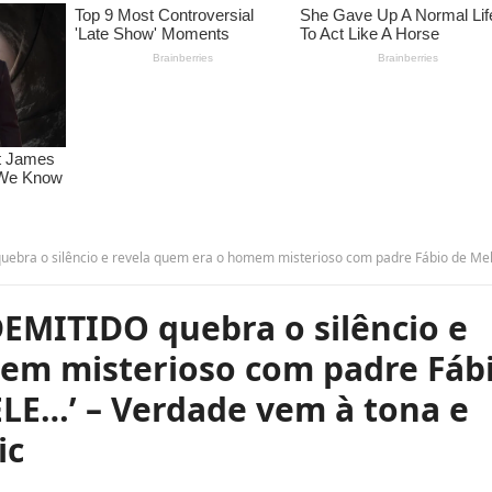
vela quem era o homem misterioso com padre Fábio de Melo na cafeteria: ‘ELE…’ – Verdade vem à tona e surpreende a todos!”-
EMITIDO quebra o silêncio e
em misterioso com padre Fáb
‘ELE…’ – Verdade vem à tona e
ic