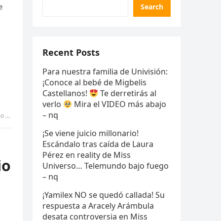
Search
Recent Posts
Para nuestra familia de Univisión:
¡Conoce al bebé de Migbelis
Castellanos!
Te derretirás al
verlo
Mira el VIDEO más abajo
– nq
Pic
¡Se viene juicio millonario!
Escándalo tras caída de Laura
Pérez en reality de Miss
io
Universo… Telemundo bajo fuego
– nq
¡Yamilex NO se quedó callada! Su
respuesta a Aracely Arámbula
desata controversia en Miss