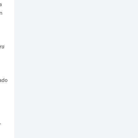
a
an
ra
lado
.