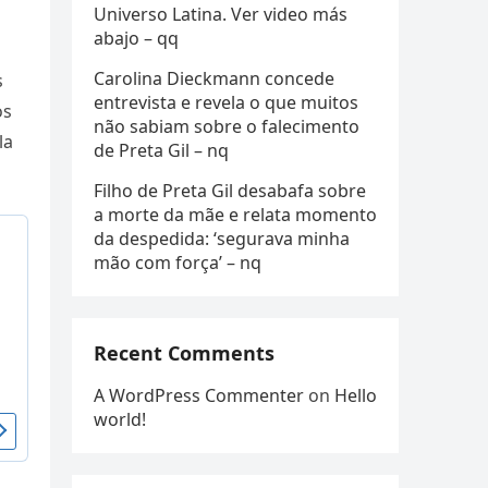
Universo Latina. Ver video más
abajo – qq
Carolina Dieckmann concede
s
entrevista e revela o que muitos
os
não sabiam sobre o falecimento
la
de Preta Gil – nq
Filho de Preta Gil desabafa sobre
a morte da mãe e relata momento
da despedida: ‘segurava minha
mão com força’ – nq
Recent Comments
A WordPress Commenter
on
Hello
world!