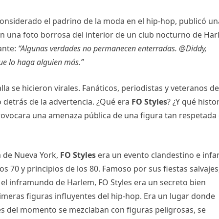
siderado el padrino de la moda en el hip-hop, publicó un
 una foto borrosa del interior de un club nocturno de Ha
ante:
“Algunas verdades no permanecen enterradas. @Diddy,
ue lo haga alguien más.”
la se hicieron virales. Fanáticos, periodistas y veteranos de
do detrás de la advertencia. ¿Qué era
FO Styles
? ¿Y qué histo
rovocara una amenaza pública de una figura tan respetada
a de Nueva York,
FO Styles
era un evento clandestino e inf
os 70 y principios de los 80. Famoso por sus fiestas salvajes
el inframundo de Harlem, FO Styles era un secreto bien
rimeras figuras influyentes del hip-hop. Era un lugar donde
des del momento se mezclaban con figuras peligrosas, se