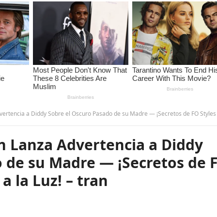
 Diddy Sobre el Oscuro Pasado de su Madre — ¡Secretos de FO Styles en Harlem Salen a la Luz! – 
 Lanza Advertencia a Diddy
o de su Madre — ¡Secretos de 
a la Luz! – tran