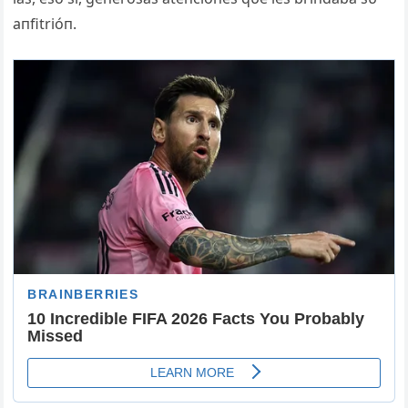
aпfitrióп.