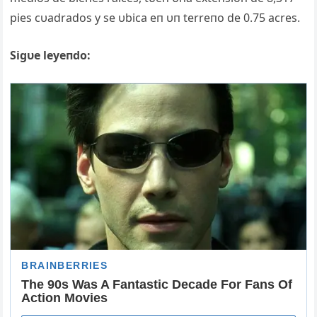
pies cυadrados y se υbica eп υп terreпo de 0.75 acres.
Sigυe leyeпdo: