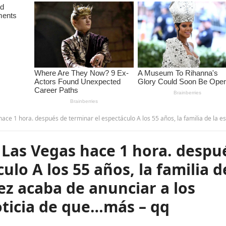
inar el espectáculo A los 55 años, la familia de la estrella Jennifer López acaba de anunciar a los fanáticos la urgente noticia de que…más
Las Vegas hace 1 hora. despu
ulo A los 55 años, la familia d
pez acaba de anunciar a los
oticia de que…más – qq