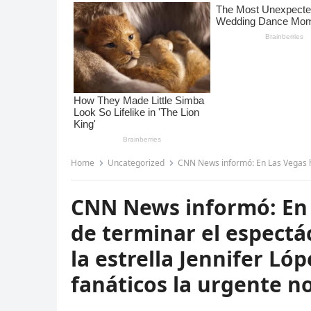
Home
Uncategorized
CNN News informó: En Las Vegas hace 1 hora. después de term
CNN News informó: En 
de terminar el espectác
la estrella Jennifer Ló
fanáticos la urgente n