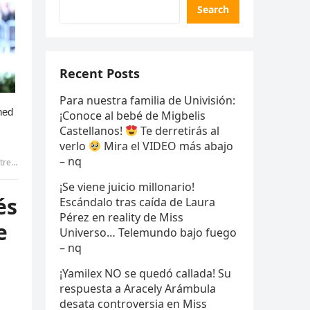
Search
Recent Posts
Para nuestra familia de Univisión:
¡Conoce al bebé de Migbelis
Castellanos!
Te derretirás al
verlo
Mira el VIDEO más abajo
– nq
 – qq
¡Se viene juicio millonario!
és
Escándalo tras caída de Laura
Pérez en reality de Miss
e
Universo… Telemundo bajo fuego
– nq
¡Yamilex NO se quedó callada! Su
respuesta a Aracely Arámbula
desata controversia en Miss