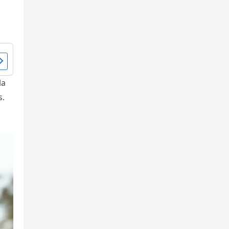
la
s.