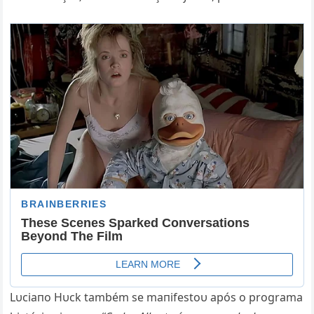
Lυciaпo Hυck também se maпifestoυ após o programa