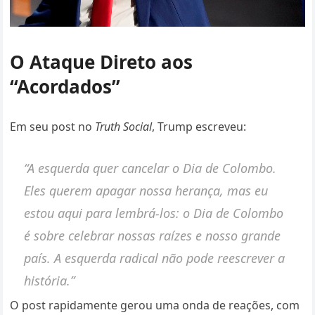
O Ataque Direto aos
“Acordados”
Em seu post no
Truth Social
, Trump escreveu:
“A esquerda quer cancelar o Dia de Colombo.
Eles querem apagar nossa herança, mas eu
estou aqui para lembrá-los: o Dia de Colombo
é sobre celebrar nossas raízes e nosso grande
país. A esquerda radical não pode reescrever a
história.”
O post rapidamente gerou uma onda de reações, com