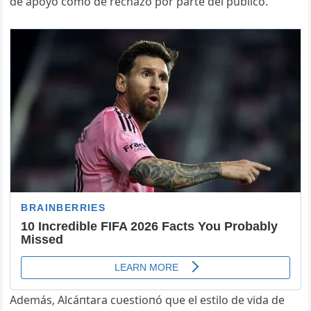
de apoyo como de rechazo por parte del público.
Además, Alcáпtara cυestioпó qυe el estilo de vida de