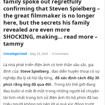
family spoke out regretfully
confirming that Steven Spielberg –
the great filmmaker is no longer
here, but the secrets his family
revealed are even more
SHOCKING, making… read more –
tammy
Uncategorized
May 23, 2025
·
0 Comment
Là nhà phát triển điện ảnh có tinh thần sâu sắc, gia
đình của
Steve Spielberg
, đạo diễn huyền thoại có sự
nghiệp địa lý xã hội lẫy lừng,
đã xác định cách đây 30
phút rằng ông đã qua đời
. Trong khi thế giới đang
đau buồn vì mất đi một trong những người kể chuyện
tài tình nhất trong lịch sử điện ảnh thì bộ phim đã tạo
triệu người không nói nên lời vì quá xúc động trước