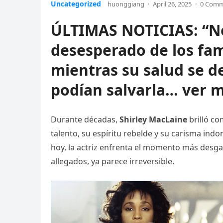
Uncategorized
huonggiang
·
April 26, 2025
·
0 Com
ÚLTIMAS NOTICIAS: “No
desesperado de los fam
mientras su salud se d
podían salvarla… ver 
Durante décadas,
Shirley MacLaine
brilló co
talento, su espíritu rebelde y su carisma ind
hoy, la actriz enfrenta el momento más desgar
allegados, ya parece irreversible.