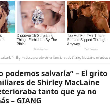
sesperado de los familiares de Shirley MacLaine mientras su salud se deterioraba tanto que ya no podían salvarla… ver más – G
podemos salvarla” – El grito
iliares de Shirley MacLaine
eterioraba tanto que ya no
más – GIANG