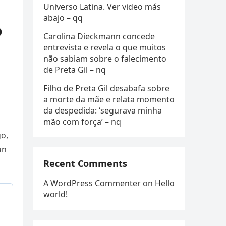
Universo Latina. Ver video más
abajo – qq
o
Carolina Dieckmann concede
entrevista e revela o que muitos
não sabiam sobre o falecimento
de Preta Gil – nq
Filho de Preta Gil desabafa sobre
a morte da mãe e relata momento
da despedida: ‘segurava minha
mão com força’ – nq
go,
ún
Recent Comments
A WordPress Commenter
on
Hello
world!